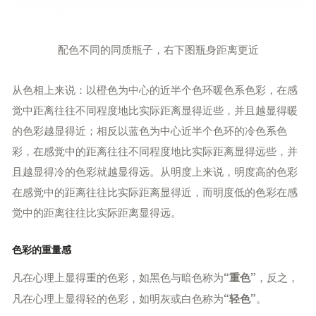
配色不同的同质瓶子，右下图瓶身距离更近
从色相上来说：以橙色为中心的近半个色环暖色系色彩，在感
觉中距离往往不同程度地比实际距离显得近些，并且越显得暖
的色彩越显得近；相反以蓝色为中心近半个色环的冷色系色
彩，在感觉中的距离往往不同程度地比实际距离显得远些，并
且越显得冷的色彩就越显得远。从明度上来说，明度高的色彩
在感觉中的距离往往比实际距离显得近，而明度低的色彩在感
觉中的距离往往比实际距离显得远。
色彩的重量感
凡在心理上显得重的色彩，如黑色与暗色称为
，反之，
“重色”
凡在心理上显得轻的色彩，如明灰或白色称为
。
“轻色”