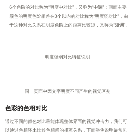
6个色阶的对比称为“明度中对比”，又称为“
”；画面主要
中调
颜色的明度色阶相差在3个以内的对比称为“明度弱对比”，由
于这种对比关系在明度色阶上的距离比较短，又称为“
”。
短调
明度强弱对比特征说明
同一页面中因文字明度不同产生的视觉区别
色彩的色相对比
通过不同的颜色对比最能体现整体界面的视觉冲击力，我们可
以通过色相环来比较色相间的相互关系，下面举例说明最常见