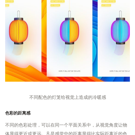
不同配色的灯笼给视觉上造成的冷暖感
色彩的距离感
不同的色彩处理，可以在同一个平面关系中，从视觉角度让物
体显得更近或更远。凡是感觉中的距离显得比实际距离近的色