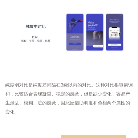
纯度弱对比是纯度差间隔在3级以内的对比。这种对比很容易调
和，比较适合表现凝重、稳定的感觉，但是缺少变化，容易产
生混乱、模糊、脏的感觉，因此应借助明度和色相两个属性的
变化。