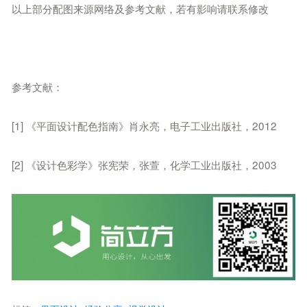
以上部分配图来源网络及参考文献，若有影响请联系修改
参考文献：
[1] 《平面设计配色指南》肖永亮，电子工业出版社，2012
[2] 《设计色彩学》张宪荣，张萱，化学工业出版社，2003