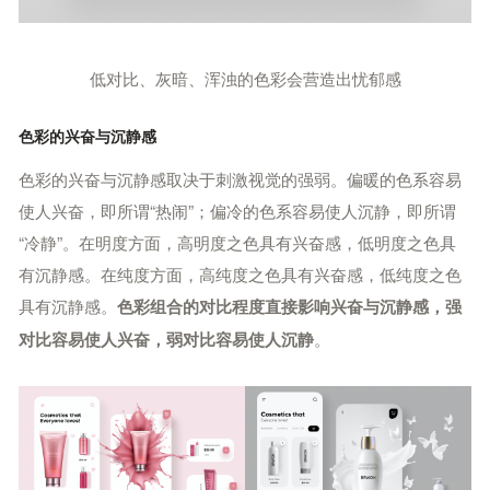
低对比、灰暗、浑浊的色彩会营造出忧郁感
色彩的兴奋与沉静感
色彩的兴奋与沉静感取决于刺激视觉的强弱。偏暖的色系容易
使人兴奋，即所谓“热闹”；偏冷的色系容易使人沉静，即所谓
“冷静”。在明度方面，高明度之色具有兴奋感，低明度之色具
有沉静感。在纯度方面，高纯度之色具有兴奋感，低纯度之色
具有沉静感。
色彩组合的对比程度直接影响兴奋与沉静感，强
。
对比容易使人兴奋，弱对比容易使人沉静