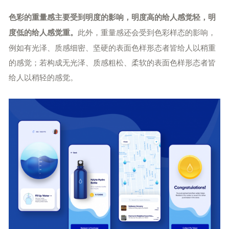
色彩的重量感主要受到明度的影响，明度高的给人感觉轻，明
此外，重量感还会受到色彩样态的影响，
度低的给人感觉重。
例如有光泽、质感细密、坚硬的表面色样形态者皆给人以稍重
的感觉；若构成无光泽、质感粗松、柔软的表面色样形态者皆
给人以稍轻的感觉。