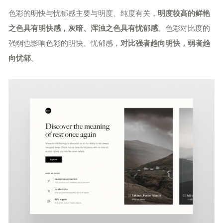
色彩的明快与忧郁感主要与明度、纯度有关，
明度较高的鲜艳
。色彩对比度的
之色具有明快感，灰暗、浑浊之色具有忧郁感
强弱也影响色彩的明快、忧郁感，
对比强者趋向明快，弱者趋
。
向忧郁