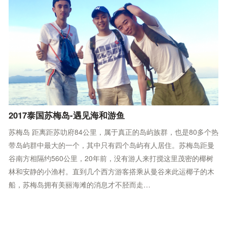
2017泰国苏梅岛-遇见海和游鱼
苏梅岛 距离距苏叻府84公里，属于真正的岛屿族群，也是80多个热
带岛屿群中最大的一个，其中只有四个岛屿有人居住。苏梅岛距曼
谷南方相隔约560公里，20年前，没有游人来打搅这里茂密的椰树
林和安静的小渔村。直到几个西方游客搭乘从曼谷来此运椰子的木
船，苏梅岛拥有美丽海滩的消息才不胫而走…