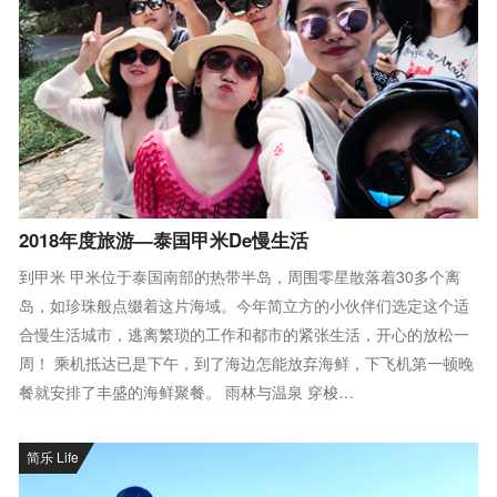
2018年度旅游—泰国甲米De慢生活
到甲米 甲米位于泰国南部的热带半岛，周围零星散落着30多个离
岛，如珍珠般点缀着这片海域。今年简立方的小伙伴们选定这个适
合慢生活城市，逃离繁琐的工作和都市的紧张生活，开心的放松一
周！ 乘机抵达已是下午，到了海边怎能放弃海鲜，下飞机第一顿晚
餐就安排了丰盛的海鲜聚餐。 雨林与温泉 穿梭…
简乐 Life