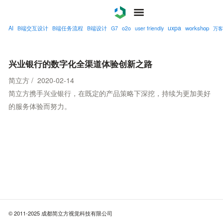
uxpa
AI
workshop
B端交互设计
B端任务流程
B端设计
G7
o2o
user friendly
万客
案例
服务
兴业银行的数字化全渠道体验创新之路
简立方 / 2020-02-14
关于
简立方携手兴业银行，在既定的产品策略下深挖，持续为更加美好
的服务体验而努力。
联系
博客
© 2011-2025 成都简立方视觉科技有限公司