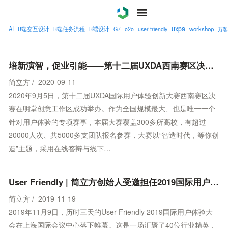
uxpa
AI
workshop
B端交互设计
B端任务流程
B端设计
G7
o2o
user friendly
万客
案例
服务
培新演智，促业引能——第十二届UXDA西南赛区决赛成功举办
简立方 / 2020-09-11
关于
​2020年9月5日，第十二届UXDA国际用户体验创新大赛西南赛区决
赛在明堂创意工作区成功举办。作为全国规模最大、也是唯一一个
联系
针对用户体验的专项赛事，本届大赛覆盖300多所高校，有超过
20000人次、共5000多支团队报名参赛，大赛以“智造时代，等你创
博客
造”主题，采用在线答辩与线下…
User Friendly | 简立方创始人受邀担任2019国际用户体验大会主持人
简立方 / 2019-11-19
2019年11月9日，历时三天的User Friendly 2019国际用户体验大
会在上海国际会议中心落下帷幕。这是一场汇聚了40位行业精英，