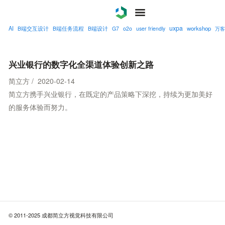
uxpa
AI
workshop
B端交互设计
B端任务流程
B端设计
G7
o2o
user friendly
万客
案例
服务
兴业银行的数字化全渠道体验创新之路
简立方 / 2020-02-14
关于
简立方携手兴业银行，在既定的产品策略下深挖，持续为更加美好
的服务体验而努力。
联系
博客
© 2011-2025 成都简立方视觉科技有限公司