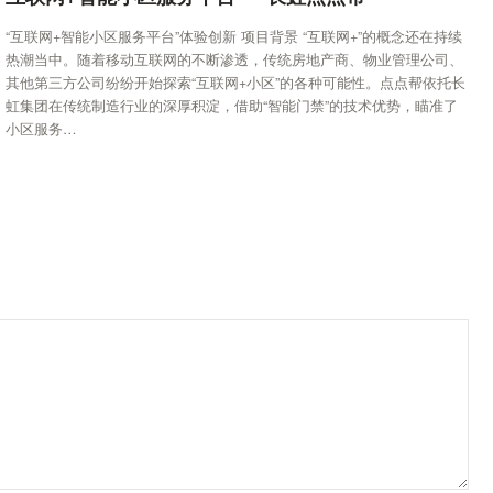
“互联网+智能小区服务平台”体验创新 项目背景 “互联网+”的概念还在持续
热潮当中。随着移动互联网的不断渗透，传统房地产商、物业管理公司、
其他第三方公司纷纷开始探索“互联网+小区”的各种可能性。点点帮依托长
虹集团在传统制造行业的深厚积淀，借助“智能门禁”的技术优势，瞄准了
小区服务…