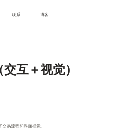
联系
博客
（交互＋视觉）
了交易流程和界面视觉。