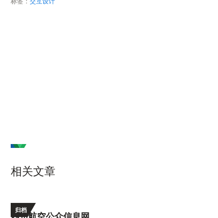
标签：
交互设计
相关文章
归档
四川航空公众信息网