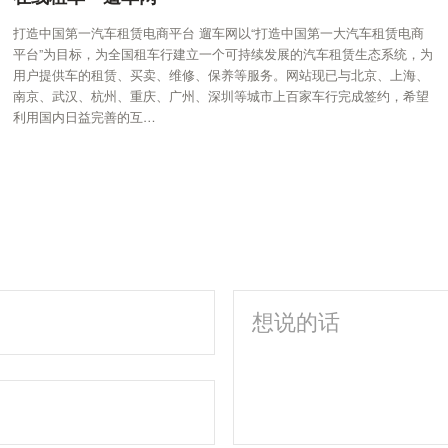
打造中国第一汽车租赁电商平台 遛车网以“打造中国第一大汽车租赁电商
平台”为目标，为全国租车行建立一个可持续发展的汽车租赁生态系统，为
用户提供车的租赁、买卖、维修、保养等服务。网站现已与北京、上海、
南京、武汉、杭州、重庆、广州、深圳等城市上百家车行完成签约，希望
利用国内日益完善的互…