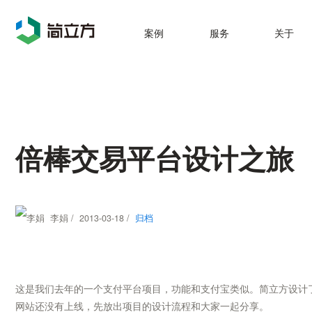
案例
服务
关于
倍棒交易平台设计之旅
李娟 / 2013-03-18 /
归档
这是我们去年的一个支付平台项目，功能和支付宝类似。简立方设计
网站还没有上线，先放出项目的设计流程和大家一起分享。