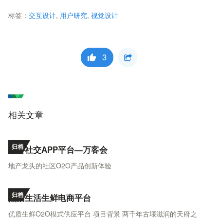
标签：
交互设计
,
用户研究
,
视觉设计
3
相关文章
归档
万科社交APP平台—万客会
地产龙头的社区O2O产品创新体验
归档
熊猫生活生鲜电商平台
优质生鲜O2O模式供应平台 项目背景 两千年古堰滋润的天府之