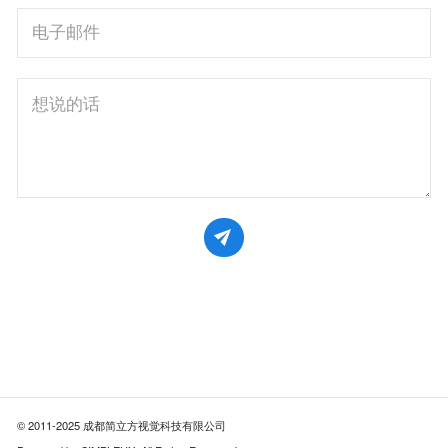
© 2011-2025 成都简立方视觉科技有限公司