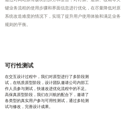
键业务流程的使用步骤和界面信息进行优化，在尽量降低对原
系统改造难度的情况下，实现了提升用户使用体验和满足业务
规则的平衡。
可行性测试
在交互设计过程中，我们对原型进行了多阶段测
试，在纸质原型阶段，设计团队邀请公司内部工
作人员参与测试，快速改进优化流程中的不足。
高保真原型阶段，我们在川航的配合下，邀请了
各类型的真实用户参与可用性测试，通过多轮测
试与修改，完善设计成果。