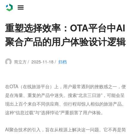
案例
重塑选择效率：OTA平台中AI
服务
聚合产品的用户体验设计逻辑
关于
简立方 / 2025-11-18 /
归档
联系
博客
在OTA（在线旅游平台）上，用户最常遇到的挫败感之一，便
是在海量、重复的产品中迷失。搜索“北京三日游”，可能会呈
现出上百个来自不同供应商、但行程却惊人相似的旅游产品。
这种“信息过载”与“选择悖论”严重损害了用户体验。
AI聚合技术的引入，旨在从根源上解决这一问题。它不再是简