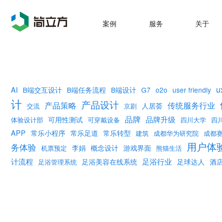
案例
服务
关于
u
AI
B端交互设计
B端任务流程
B端设计
G7
o2o
user friendly
计
产品设计
产品策略
传统服务行业
人居荟
交流
京剧
品牌
品牌升级
可用性测试
体验设计部
可穿戴设备
四川大学
四
APP
常乐小程序
常乐足道
常乐转型
建筑
成都华为研究院
成都
用户体
务体验
李娟
概念设计
游戏界面
机票预定
熊猫生活
计流程
足浴行业
足浴美容在线系统
足球达人
酒
足浴管理系统