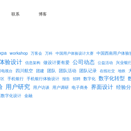
联系
博客
xpa
workshop
中国西南用户体验
万客会
万科
中国用户体验设计大赛
体验设计
公司动态
做设计要有爱
兴业银
信息架构
公益活动
团队活动
团队记录
四川航空
团队
团建
川电视台
在线社交
地铁
数字化转型
手机银行
手机银行体验设计
数字化
赛区
报告
招聘
用户研究
验
界面设计
经验分
用户访谈
用户调研
电子商务
店数字化设计
金融