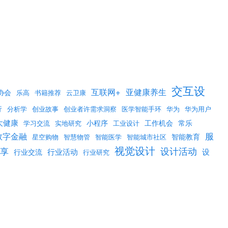
交互设
互联网+
亚健康养生
协会
乐高
书籍推荐
云卫康
行
分析学
创业故事
创业者许需求洞察
医学智能手环
华为
华为用户
大健康
小程序
工作机会
常乐
学习交流
实地研究
工业设计
数字金融
服
智能教育
星空购物
智慧物管
智能医学
智能城市社区
视觉设计
享
设计活动
行业活动
设
行业交流
行业研究