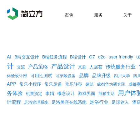
案例
服务
关于
u
AI
B端交互设计
B端任务流程
B端设计
G7
o2o
user friendly
计
产品设计
产品策略
传统服务行业
人居荟
交流
京剧
品牌
品牌升级
可用性测试
体验设计部
可穿戴设备
四川大学
四
APP
常乐小程序
常乐足道
常乐转型
建筑
成都华为研究院
成都
用户体
务体验
李娟
概念设计
游戏界面
机票预定
熊猫生活
计流程
足浴行业
足浴美容在线系统
足球达人
酒
足浴管理系统