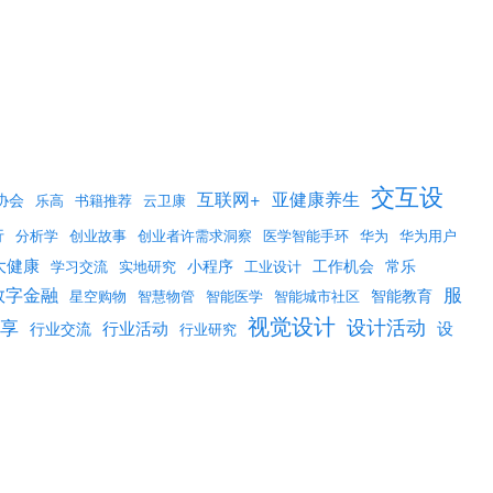
交互设
互联网+
亚健康养生
协会
乐高
书籍推荐
云卫康
行
分析学
创业故事
创业者许需求洞察
医学智能手环
华为
华为用户
大健康
小程序
工作机会
常乐
学习交流
实地研究
工业设计
数字金融
服
智能教育
星空购物
智慧物管
智能医学
智能城市社区
视觉设计
享
设计活动
行业活动
设
行业交流
行业研究