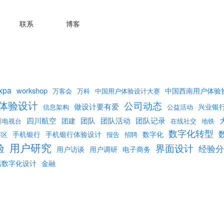
联系
博客
xpa
workshop
中国西南用户体验
万客会
万科
中国用户体验设计大赛
体验设计
公司动态
做设计要有爱
兴业银
信息架构
公益活动
团队活动
团队记录
四川航空
团队
团建
川电视台
在线社交
地铁
数字化转型
手机银行
手机银行体验设计
数字化
赛区
报告
招聘
用户研究
验
界面设计
经验分
用户访谈
用户调研
电子商务
店数字化设计
金融