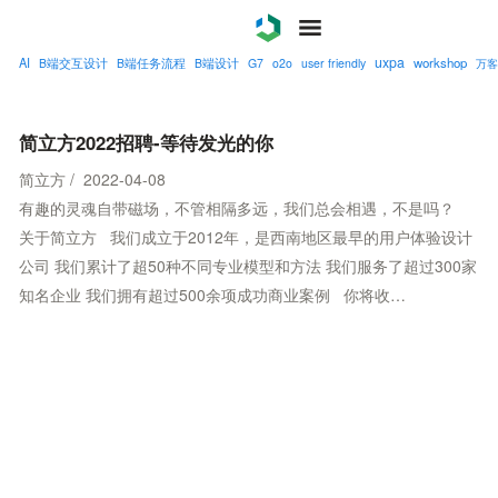
uxpa
AI
workshop
B端交互设计
B端任务流程
B端设计
G7
o2o
user friendly
万客
案例
服务
简立方2022招聘-等待发光的你
简立方 / 2022-04-08
关于
有趣的灵魂自带磁场，不管相隔多远，我们总会相遇，不是吗？
关于简立方 我们成立于2012年，是西南地区最早的用户体验设计
联系
公司 我们累计了超50种不同专业模型和方法 我们服务了超过300家
知名企业 我们拥有超过500余项成功商业案例 你将收…
博客