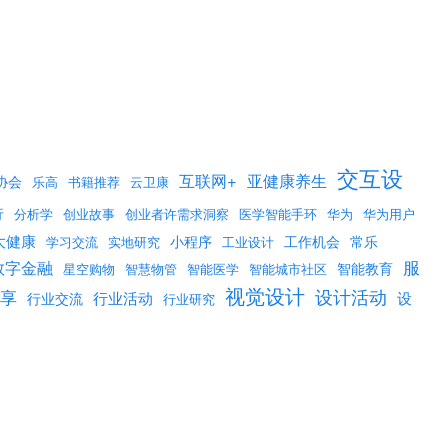
交互设
互联网+
亚健康养生
协会
乐高
书籍推荐
云卫康
行
分析学
创业故事
创业者许需求洞察
医学智能手环
华为
华为用户
大健康
小程序
工作机会
常乐
学习交流
实地研究
工业设计
数字金融
服
智能教育
星空购物
智慧物管
智能医学
智能城市社区
视觉设计
享
设计活动
行业活动
设
行业交流
行业研究