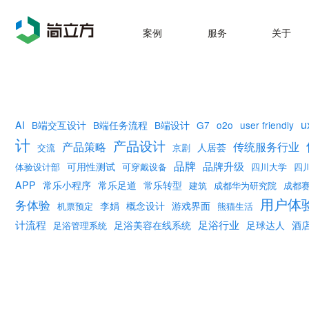
案例
服务
关于
u
AI
B端交互设计
B端任务流程
B端设计
G7
o2o
user friendly
计
产品设计
产品策略
传统服务行业
人居荟
交流
京剧
品牌
品牌升级
可用性测试
体验设计部
可穿戴设备
四川大学
四
APP
常乐小程序
常乐足道
常乐转型
建筑
成都华为研究院
成都
用户体
务体验
李娟
概念设计
游戏界面
机票预定
熊猫生活
计流程
足浴行业
足浴美容在线系统
足球达人
酒
足浴管理系统