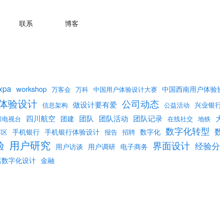
联系
博客
xpa
workshop
中国西南用户体验
万客会
万科
中国用户体验设计大赛
体验设计
公司动态
做设计要有爱
兴业银
信息架构
公益活动
团队活动
团队记录
四川航空
团队
团建
川电视台
在线社交
地铁
数字化转型
手机银行
手机银行体验设计
数字化
赛区
报告
招聘
用户研究
验
界面设计
经验分
用户访谈
用户调研
电子商务
店数字化设计
金融