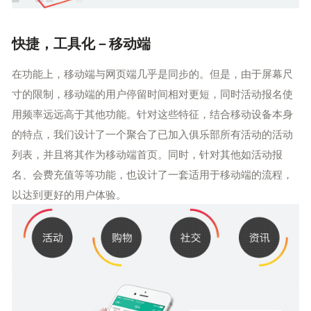
快捷，工具化－移动端
在功能上，移动端与网页端几乎是同步的。但是，由于屏幕尺
寸的限制，移动端的用户停留时间相对更短，同时活动报名使
用频率远远高于其他功能。针对这些特征，结合移动设备本身
的特点，我们设计了一个聚合了已加入俱乐部所有活动的活动
列表，并且将其作为移动端首页。同时，针对其他如活动报
名、会费充值等等功能，也设计了一套适用于移动端的流程，
以达到更好的用户体验。