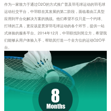
作为一家致力于通过O2O的方式推广普及羽毛球运动的羽毛球
运动社交平台，中羽联在其发展的第二阶段，面临着由工具型
应用到平台化解决方案的挑战。他们希望不仅只是一个约球、
打球的工具，更应该是贯穿羽毛球运动的各个环节，提供一站
式体验的服务平台。2014年12月，中羽联找到简立方，希望我
们能够从用户体验入手，帮助其打造一个全方位的运动O2O平
台。