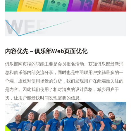
内容优先－俱乐部Web页面优化
俱乐部网页端的职能主要是会员报名活动、获知俱乐部最新消
息和俱乐部内部交流分享，同时也是中羽联用户接触最多的一
个端。通过对使用场景的分析，我们发现用户在此端最关注的
是内容。因此我们使用了相对清爽的设计风格，减少用户干
扰，让用户能最快时间发现需要的信息。