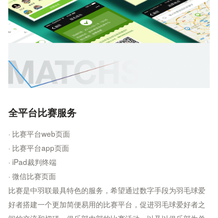
全平台比赛服务
· 比赛平台web页面
· 比赛平台app页面
· iPad裁判终端
· 微信比赛页面
比赛是中羽联最具特色的服务，希望通过数字手段为羽毛球爱
好者搭建一个更加简便易用的比赛平台，促进羽毛球爱好者之